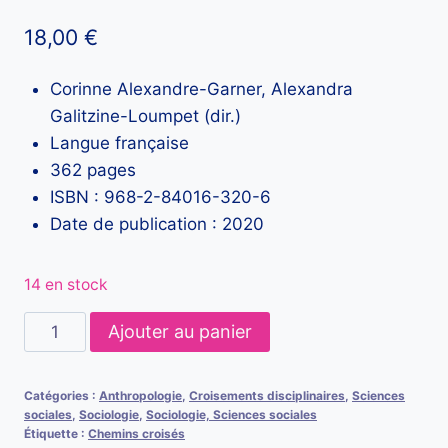
18,00
€
Corinne Alexandre-Garner, Alexandra
Galitzine-Loumpet (dir.)
Langue française
362 pages
ISBN : 968-2-84016-320-6
Date de publication : 2020
14 en stock
quantité
Ajouter au panier
de
L'objet
Catégories :
Anthropologie
,
Croisements disciplinaires
,
Sciences
de
sociales
,
Sociologie
,
Sociologie, Sciences sociales
la
Étiquette :
Chemins croisés