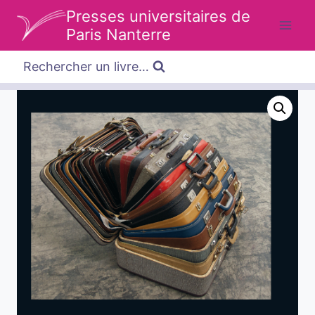
Aller
Presses universitaires de
au
Paris Nanterre
contenu
Rechercher un livre…