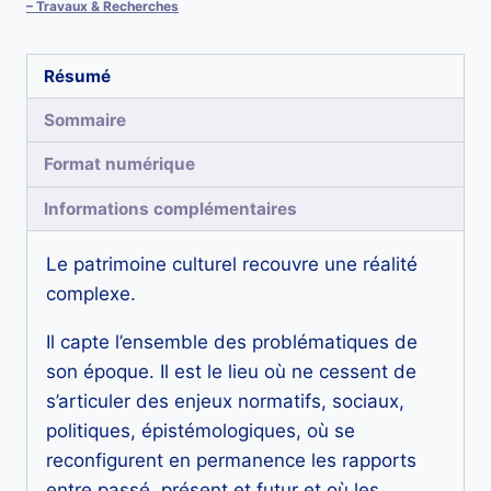
en
– Travaux & Recherches
recherche(s)
d'avenir
Résumé
Sommaire
Format numérique
Informations complémentaires
Le patrimoine culturel recouvre une réalité
complexe.
Il capte l’ensemble des problématiques de
son époque. Il est le lieu où ne cessent de
s’articuler des enjeux normatifs, sociaux,
politiques, épistémologiques, où se
reconfigurent en permanence les rapports
entre passé, présent et futur et où les