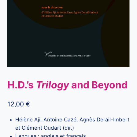
H.D.’s
Trilogy
and Beyond
12,00
€
Hélène Aji, Antoine Cazé, Agnès Derail-Imbert
et Clément Oudart (dir.)
Langues : anglais et français