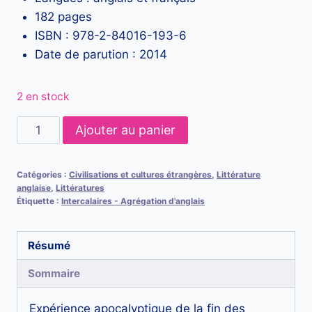
182 pages
ISBN : 978-2-84016-193-6
Date de parution : 2014
2 en stock
quantité
Ajouter au panier
de
H.D.'s
Catégories :
Civilisations et cultures étrangères
,
Littérature
Trilogy
anglaise
,
Littératures
and
Étiquette :
Intercalaires - Agrégation d'anglais
Beyond
Résumé
Sommaire
Expérience apocalyptique de la fin des