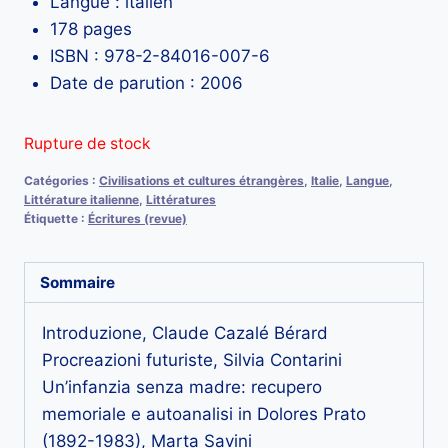
Langue : italien
178 pages
ISBN : 978-2-84016-007-6
Date de parution : 2006
Rupture de stock
Catégories :
Civilisations et cultures étrangères
,
Italie
,
Langue
,
Littérature italienne
,
Littératures
Étiquette :
Écritures (revue)
Sommaire
Introduzione, Claude Cazalé Bérard
Procreazioni futuriste, Silvia Contarini
Un’infanzia senza madre: recupero
memoriale e autoanalisi in Dolores Prato
(1892-1983), Marta Savini