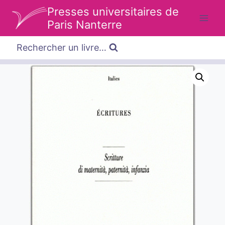
Aller
Presses universitaires de
au
Paris Nanterre
contenu
Rechercher un livre…