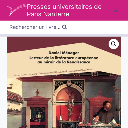
Aller
Presses universitaires de
au
Paris Nanterre
contenu
Rechercher un livre…