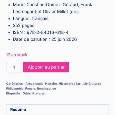
Marie-Christine Gomez-Géraud, Frank
Lestringant et Olivier Millet (dir.)
Langue : français
252 pages
ISBN : 978-2-84016-618-4
Date de parution : 25 juin 2026
17 en stock
quantité
Ajouter au panier
de
Daniel
Catégories :
Arts visuels
,
Histoire
,
Histoire de l'art
,
Littératures
,
Ménager.
Philosophie
,
Poésie
,
Renaissance
Lecteur
Étiquette :
Orbis litterarum
de
la
Résumé
littérature