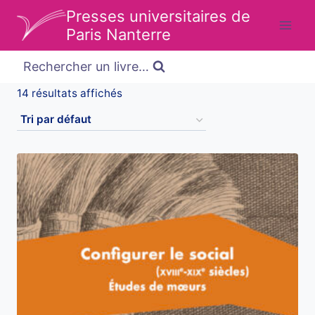
Aller
Presses universitaires de
au
Paris Nanterre
contenu
Rechercher un livre…
14 résultats affichés