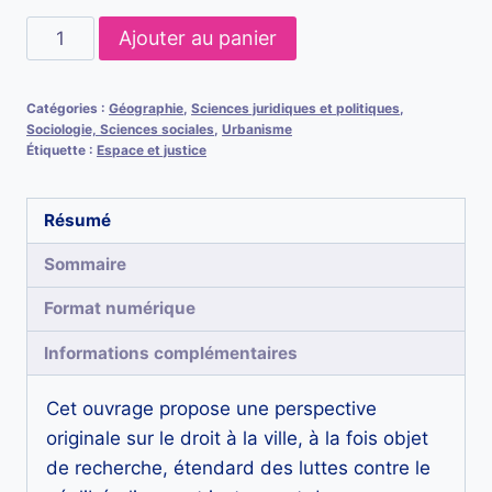
quantité
Ajouter au panier
de
Vivre
Catégories :
Géographie
,
Sciences juridiques et politiques
,
et
Sociologie, Sciences sociales
,
Urbanisme
construire
Étiquette :
Espace et justice
le
droit
Résumé
à
Sommaire
la
ville
Format numérique
:
Informations complémentaires
expériences
au
Cet ouvrage propose une perspective
Sud.
originale sur le droit à la ville, à la fois objet
La
de recherche, étendard des luttes contre le
dimension