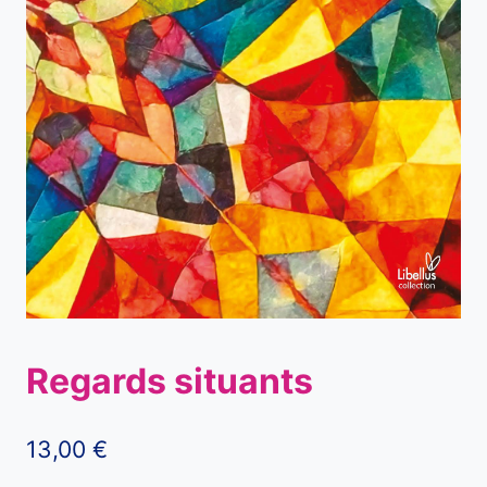
Regards situants
13,00
€