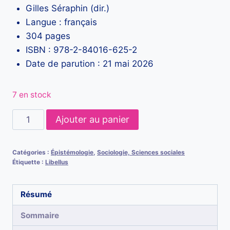
Gilles Séraphin (dir.)
Langue : français
304 pages
ISBN : 978-2-84016-625-2
Date de parution : 21 mai 2026
7 en stock
quantité
Ajouter au panier
de
Regards
Catégories :
Épistémologie
,
Sociologie, Sciences sociales
situants
Étiquette :
Libellus
Résumé
Sommaire