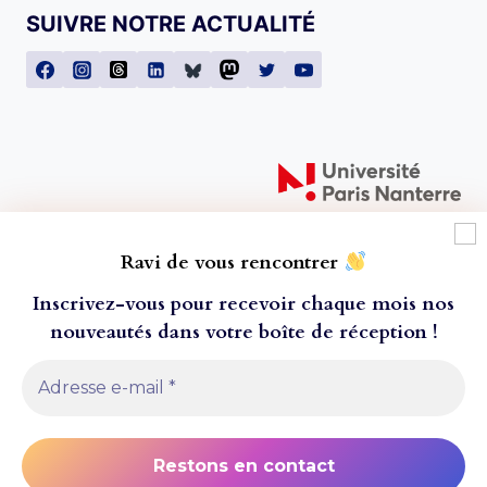
SUIVRE NOTRE ACTUALITÉ
Ravi de vous rencontrer
Inscrivez-vous pour recevoir chaque mois nos
nouveautés dans votre boîte de réception
!
À l'attention de nos lecteur·ice·s ! Toutes les
© 2026 Presses universitaires de Paris Nanterre
commandes passées après le mercredi 20 juillet ne
- Thème WordPress par
Kadence WP
seront envoyées que le 24 aout 2026, pour cause
de fermeture estivale. Nous vous remercions de
Conditions générales de vente
votre compréhension, et vous souhaitons un bel