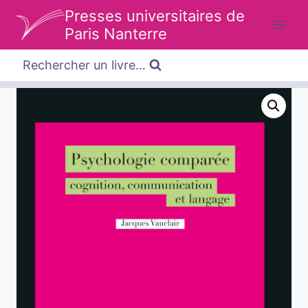
Aller
Presses universitaires de
au
Paris Nanterre
contenu
Rechercher un livre…