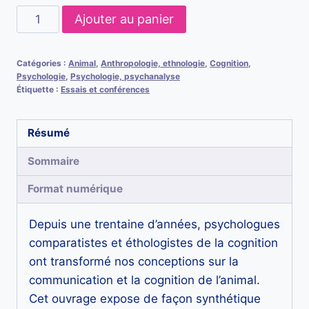
quantité
Ajouter au panier
de
Psychologie
Catégories :
Animal
,
Anthropologie, ethnologie
,
Cognition
,
comparée
Psychologie
,
Psychologie, psychanalyse
:
Étiquette :
Essais et conférences
cognition,
communication
Résumé
et
Sommaire
langage.
Format numérique
Depuis une trentaine d’années, psychologues
comparatistes et éthologistes de la cognition
ont transformé nos conceptions sur la
communication et la cognition de l’animal.
Cet ouvrage expose de façon synthétique