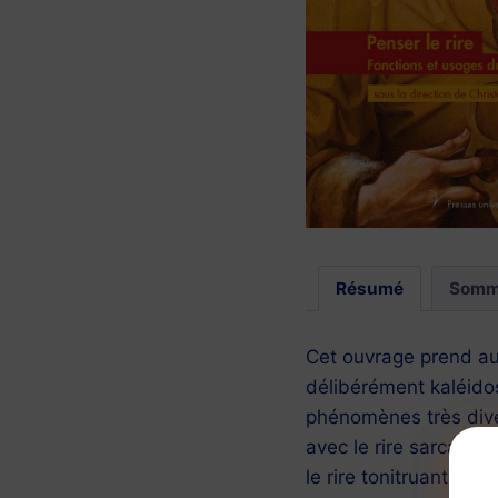
Résumé
Somm
Cet ouvrage prend au 
délibérément kaléidos
phénomènes très divers
avec le rire sarcasti
le rire tonitruant déc