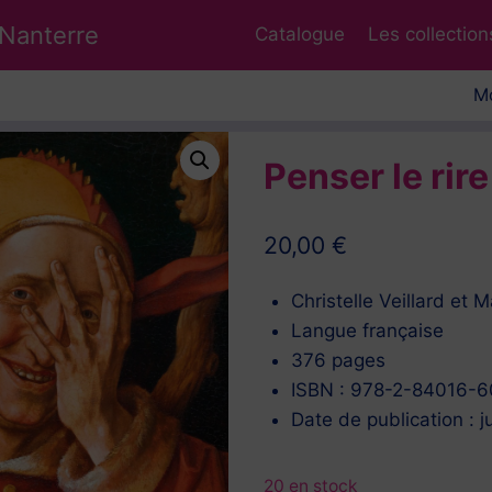
 Nanterre
Catalogue
Les collection
Mo
Penser le rire
20,00
€
Christelle Veillard et 
Langue française
376 pages
ISBN : 978-2-84016-
Date de publication : j
20 en stock