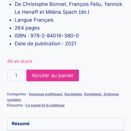
De Christophe Bonnet, François Feliu, Yannick
Le Henaff et Miléna Spach (dir.)
Langue Français
264 pages
ISBN : 978-2-84016-380-0
Date de publication : 2021
46 en stock
quantité
Ajouter au panier
de
Penser
Catégories :
Sciences politiques
,
Sociologie
,
Sociologie, Sciences
l’alcool
sociales
au
Étiquette :
Le social et le politique
cœur
des
Résumé
sciences