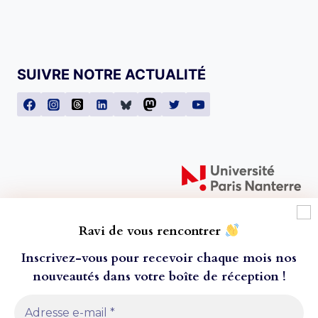
SUIVRE NOTRE ACTUALITÉ
Ravi de vous rencontrer
Inscrivez-vous pour recevoir chaque mois nos
nouveautés dans votre boîte de réception
!
À l'attention de nos lecteur·ice·s ! Toutes les
© 2026 Presses universitaires de Paris Nanterre
commandes passées après le mercredi 20 juillet ne