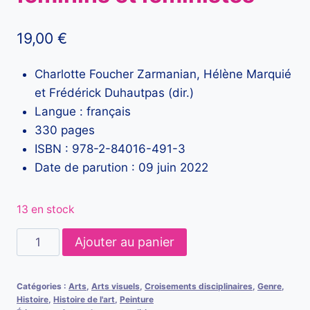
19,00
€
Charlotte Foucher Zarmanian, Hélène Marquié
et Frédérick Duhautpas (dir.)
Langue : français
330 pages
ISBN : 978-2-84016-491-3
Date de parution : 09 juin 2022
13 en stock
quantité
Ajouter au panier
de
Médiatrices
Catégories :
Arts
,
Arts visuels
,
Croisements disciplinaires
,
Genre
,
des
Histoire
,
Histoire de l'art
,
Peinture