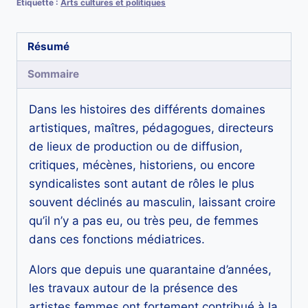
arts.
Étiquette :
Arts cultures et politiques
Pour
une
Résumé
histoire
Sommaire
des
transmissions
D
ans les histoires des différents domaines
et
artistiques, maîtres, pédagogues, directeurs
réseaux
de lieux de production ou de diffusion,
féminins
critiques, mécènes, historiens, ou encore
et
syndicalistes sont autant de rôles le plus
féministes
souvent déclinés au masculin, laissant croire
qu’il n’y a pas eu, ou très peu, de femmes
dans ces fonctions médiatrices.
Alors que depuis une quarantaine d’années,
les travaux autour de la présence des
artistes femmes ont fortement contribué à la