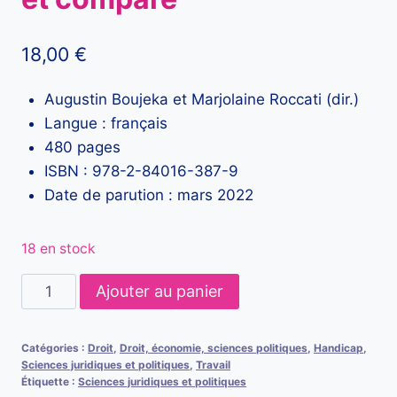
18,00
€
Augustin Boujeka et Marjolaine Roccati (dir.)
Langue : français
480 pages
ISBN : 978-2-84016-387-9
Date de parution : mars 2022
18 en stock
quantité
Ajouter au panier
de
La
Catégories :
Droit
,
Droit, économie, sciences politiques
,
Handicap
,
vulnérabilité
Sciences juridiques et politiques
,
Travail
en
Étiquette :
Sciences juridiques et politiques