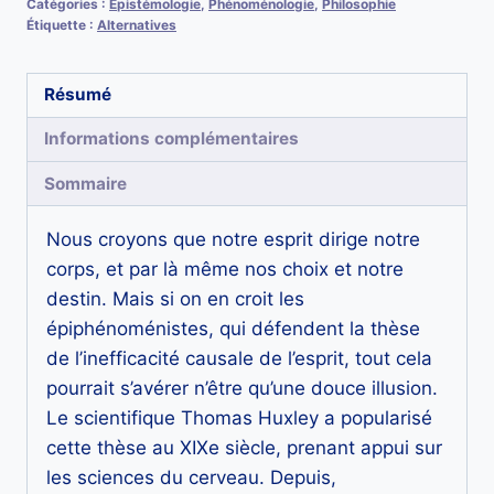
Catégories :
Épistémologie
,
Phénoménologie
,
Philosophie
querelle
Étiquette :
Alternatives
de
l’épiphénoménisme,
Résumé
une
présentation
Informations complémentaires
du
Sommaire
débat
entre
Nous croyons que notre esprit dirige notre
Thomas
corps, et par là même nos choix et notre
Henry
destin. Mais si on en croit les
Huxley
épiphénoménistes, qui défendent la thèse
et
de l’inefficacité causale de l’esprit, tout cela
William
pourrait s’avérer n’être qu’une douce illusion.
James
Le scientifique Thomas Huxley a popularisé
cette thèse au XIXe siècle, prenant appui sur
les sciences du cerveau. Depuis,