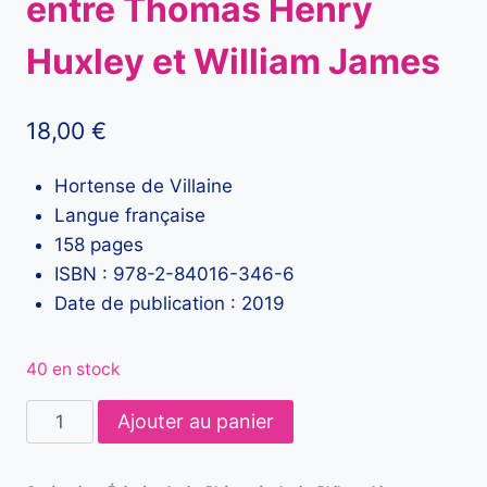
entre Thomas Henry
Huxley et William James
18,00
€
Hortense de Villaine
Langue française
158 pages
ISBN : 978-2-84016-346-6
Date de publication : 2019
40 en stock
quantité
Ajouter au panier
de
La