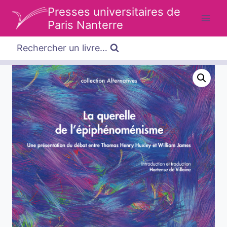
Aller
Presses universitaires de
au
Paris Nanterre
contenu
Rechercher un livre…