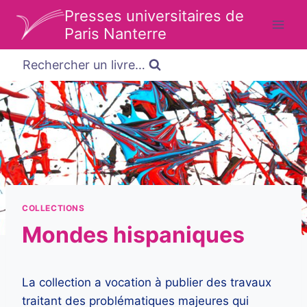
Aller
Presses universitaires de
au
Paris Nanterre
contenu
Rechercher un livre…
COLLECTIONS
Mondes hispaniques
La collection a vocation à publier des travaux
traitant des problématiques majeures qui