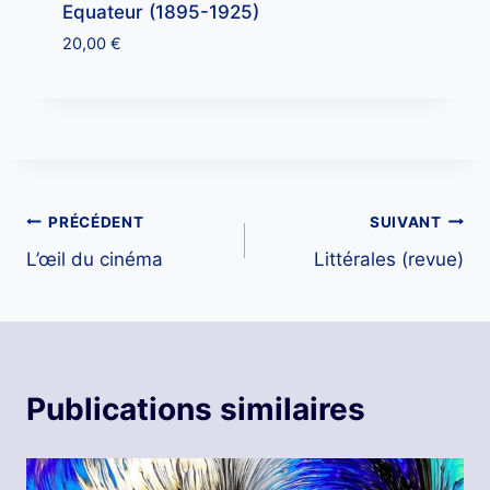
Equateur (1895-1925)
20,00
€
Navigation
PRÉCÉDENT
SUIVANT
L’œil du cinéma
Littérales (revue)
de
l’article
Publications similaires