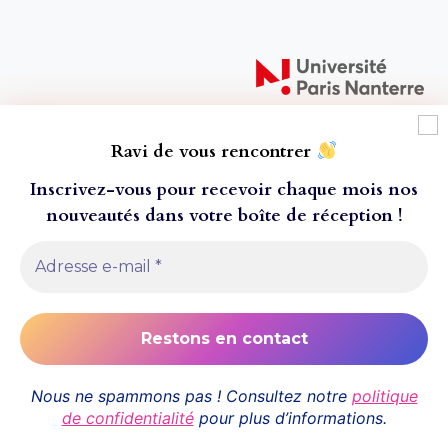
Ravi de vous rencontrer
Inscrivez-vous pour recevoir chaque mois nos
nouveautés dans votre boîte de réception
!
À l'attention de nos lecteur·ice·s ! Toutes les
© 2026 Presses universitaires de Paris Nanterre
commandes passées après le mercredi 20 juillet ne
- Thème WordPress par
Kadence WP
seront envoyées que le 24 aout 2026, pour cause
de fermeture estivale. Nous vous remercions de
Conditions générales de vente
votre compréhension, et vous souhaitons un bel
été.
Mentions légales
Politique de confidentialité
Nous ne spammons pas ! Consultez notre
politique
de confidentialité
pour plus d’informations.
Nous contacter
Ignorer