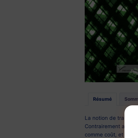
Résumé
Somm
La notion de travail n
Contrairement aux app
comme coût, et non le 