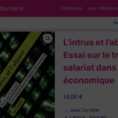
 Nanterre
Catalogue
Les collection
Mo
L’intrus et l’
Essai sur le tr
salariat dans 
économique
14,00
€
Jean Cartelier
Langue : français