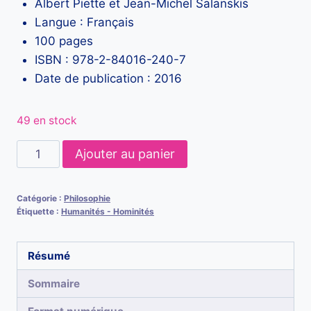
Albert Piette et Jean-Michel Salanskis
Langue : Français
100 pages
ISBN : 978-2-84016-240-7
Date de publication : 2016
49 en stock
quantité
Ajouter au panier
de
L’humain
Catégorie :
Philosophie
impensé
Étiquette :
Humanités - Hominités
Résumé
Sommaire