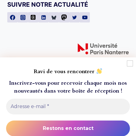
SUIVRE NOTRE ACTUALITÉ
Ravi de vous rencontrer
Inscrivez-vous pour recevoir chaque mois nos
nouveautés dans votre boîte de réception
!
À l'attention de nos lecteur·ice·s ! Toutes les
© 2026 Presses universitaires de Paris Nanterre
commandes passées après le mercredi 20 juillet ne
- Thème WordPress par
Kadence WP
seront envoyées que le 24 aout 2026, pour cause
de fermeture estivale. Nous vous remercions de
Conditions générales de vente
votre compréhension, et vous souhaitons un bel