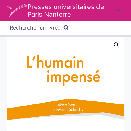
Aller
Presses universitaires de
au
Paris Nanterre
contenu
Rechercher un livre…