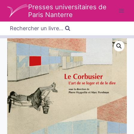
Aller
Presses universitaires de
au
Paris Nanterre
contenu
Rechercher un livre…