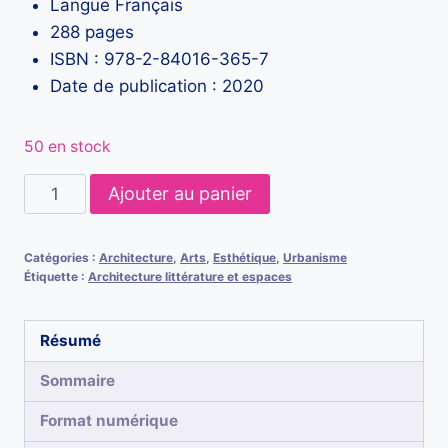
Langue Français
288 pages
ISBN : 978-2-84016-365-7
Date de publication : 2020
50 en stock
quantité
Ajouter au panier
de
Le
Catégories :
Architecture
,
Arts
,
Esthétique
,
Urbanisme
Corbusier.
Étiquette :
Architecture littérature et espaces
L’art
de
Résumé
se
loger
Sommaire
et
Format numérique
de