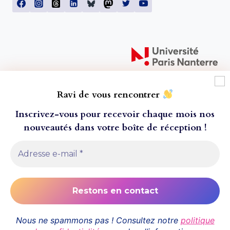
Ravi de vous rencontrer
Inscrivez-vous pour recevoir chaque mois nos
nouveautés dans votre boîte de réception
!
À l'attention de nos lecteur·ice·s ! Toutes les
© 2026 Presses universitaires de Paris Nanterre
commandes passées après le mercredi 20 juillet ne
- Thème WordPress par
Kadence WP
seront envoyées que le 24 aout 2026, pour cause
de fermeture estivale. Nous vous remercions de
Conditions générales de vente
votre compréhension, et vous souhaitons un bel
été.
Mentions légales
Politique de confidentialité
Nous ne spammons pas ! Consultez notre
politique