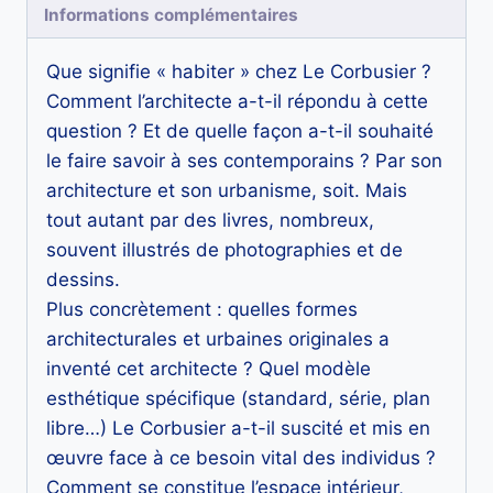
le
Informations complémentaires
dire
Que signifie « habiter » chez Le Corbusier ?
Comment l’architecte a-t-il répondu à cette
question ? Et de quelle façon a-t-il souhaité
le faire savoir à ses contemporains ? Par son
architecture et son urbanisme, soit. Mais
tout autant par des livres, nombreux,
souvent illustrés de photographies et de
dessins.
Plus concrètement : quelles formes
architecturales et urbaines originales a
inventé cet architecte ? Quel modèle
esthétique spécifique (standard, série, plan
libre…) Le Corbusier a-t-il suscité et mis en
œuvre face à ce besoin vital des individus ?
Comment se constitue l’espace intérieur,