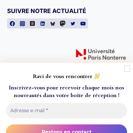
SUIVRE NOTRE ACTUALITÉ
Ravi de vous rencontrer
Inscrivez-vous pour recevoir chaque mois nos
nouveautés dans votre boîte de réception
!
À l'attention de nos lecteur·ice·s ! Toutes les
© 2026 Presses universitaires de Paris Nanterre
commandes passées après le mercredi 20 juillet ne
- Thème WordPress par
Kadence WP
seront envoyées que le 24 aout 2026, pour cause
de fermeture estivale. Nous vous remercions de