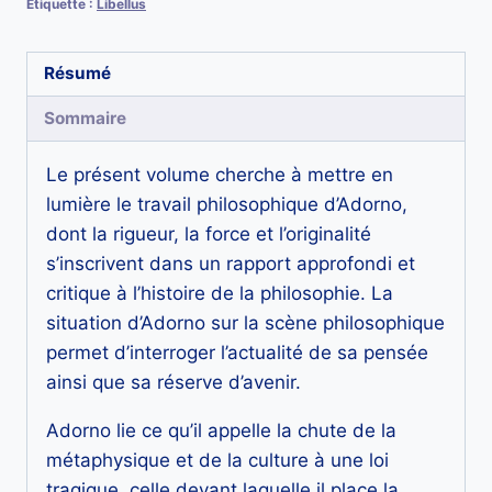
Étiquette :
Libellus
la
scène
Résumé
philosophique.
Dialectique
Sommaire
et
métaphysique
Le présent volume cherche à mettre en
lumière le travail philosophique d’Adorno,
dont la rigueur, la force et l’originalité
s’inscrivent dans un rapport approfondi et
critique à l’histoire de la philosophie. La
situation d’Adorno sur la scène philosophique
permet d’interroger l’actualité de sa pensée
ainsi que sa réserve d’avenir.
Adorno lie ce qu’il appelle la chute de la
métaphysique et de la culture à une loi
tragique, celle devant laquelle il place la