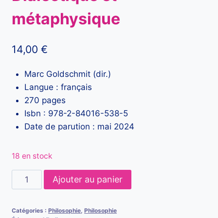
métaphysique
14,00
€
Marc Goldschmit (dir.)
Langue : français
270 pages
Isbn : 978-2-84016-538-5
Date de parution : mai 2024
18 en stock
quantité
Ajouter au panier
de
Adorno
Catégories :
Philosophie
,
Philosophie
et