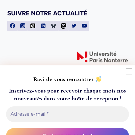
SUIVRE NOTRE ACTUALITÉ
Ravi de vous rencontrer
Inscrivez-vous pour recevoir chaque mois nos
nouveautés dans votre boîte de réception
!
À l'attention de nos lecteur·ice·s ! Toutes les
© 2026 Presses universitaires de Paris Nanterre
commandes passées après le mercredi 20 juillet ne
- Thème WordPress par
Kadence WP
seront envoyées que le 24 aout 2026, pour cause
de fermeture estivale. Nous vous remercions de