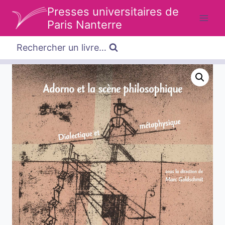
Aller
Presses universitaires de
au
Paris Nanterre
contenu
Rechercher un livre…